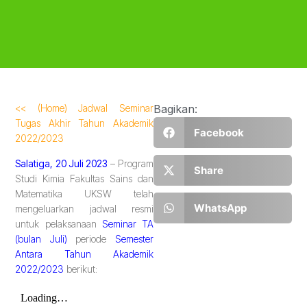
<< (Home) Jadwal Seminar
Bagikan:
Tugas Akhir Tahun Akademik
Facebook
2022/2023
Salatiga, 20 Juli 2023
– Program
Share
Studi Kimia Fakultas Sains dan
Matematika UKSW telah
WhatsApp
mengeluarkan jadwal resmi
untuk pelaksanaan
Seminar TA
(bulan Juli)
periode
Semester
Antara Tahun Akademik
2022/2023
berikut: