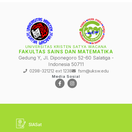
UNIVERSITAS KRISTEN SATYA WACANA
FAKULTAS SAINS DAN MATEMATIKA
Gedung Y, Jl. Diponegoro 52-60 Salatiga -
Indonesia 50711
0298-321212 ext 1238
fsm@uksw.edu
Media Sosial
SIASat