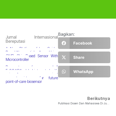
Bagikan:
Jurnal Internasional
Bereputasi
Facebook
A New Platform of Iron Oxide-
Based Nanoparticles Assay Using
GMR Chip-Based Sensor With
Share
Microcontroller
Prospect of core-shell
Fe3O4@Ag label integrated with
WhatsApp
spin-valve giant
magnetoresistance for future
point-of-care biosensor
Berikutnya
Publikasi Dosen Dan Mahasiswa Di Jurnal Internasional Bereputasi