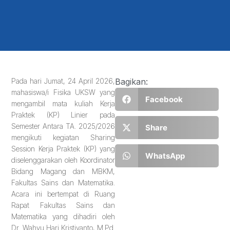
Pada hari Jumat, 24 April 2026,
Bagikan:
mahasiswa/i Fisika UKSW yang
Facebook
mengambil mata kuliah Kerja
Praktek (KP) Linier pada
Semester Antara TA. 2025/2026
Share
mengikuti kegiatan Sharing
Session Kerja Praktek (KP) yang
WhatsApp
diselenggarakan oleh Koordinator
Bidang Magang dan MBKM,
Fakultas Sains dan Matematika.
Acara ini bertempat di Ruang
Rapat Fakultas Sains dan
Matematika yang dihadiri oleh
Dr. Wahyu Hari Kristiyanto, M.Pd.