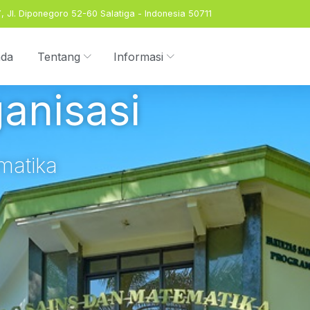
 Jl. Diponegoro 52-60 Salatiga - Indonesia 50711
nda
Tentang
Informasi
ganisasi
matika