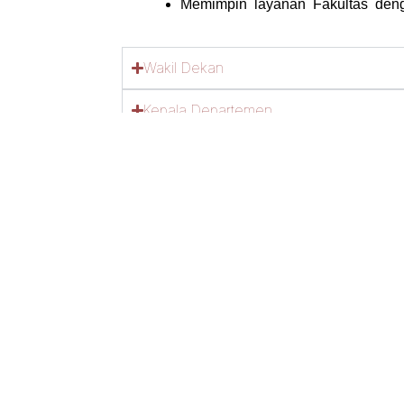
Memimpin layanan Fakultas denga
Wakil Dekan
Kepala Departemen
Kepala Program Studi
Koordinator Bidang Kemahasiswaan, Ke
Koordinator Bidang Riset, lnovasi dan 
Koordinator Bidang Merdeka Belajar 
Kepala Tata Usaha Fakultas
Kepala Laboratorium aras Fakultas/Prog