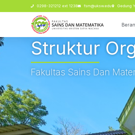
0298-321212 ext 1238
fsm@uksw.edu
Gedung Y,
Bera
Struktur Or
Fakultas Sains Dan Mate