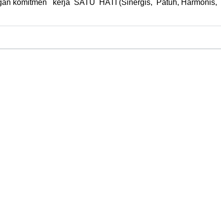
n komitmen kerja SATU HATI (Sinergis, Patuh, Harmonis, Tel
rjasama dan Kealumnian
Kewirausahaan
Kampus Merdeka (MBKM) dan Magang
ram Studi