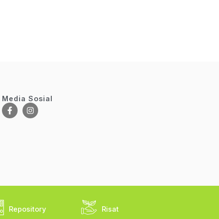
Media Sosial
Repository
Risat