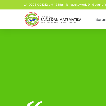
0298-321212 ext 1238
fsm@uksw.edu
Gedung Y,
Bera