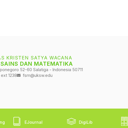
AS KRISTEN SATYA WACANA
 SAINS DAN MATEMATIKA
iponegoro 52-60 Salatiga - Indonesia 50711
 ext 1238
fsm@uksw.edu
ing
EJournal
DigiLib