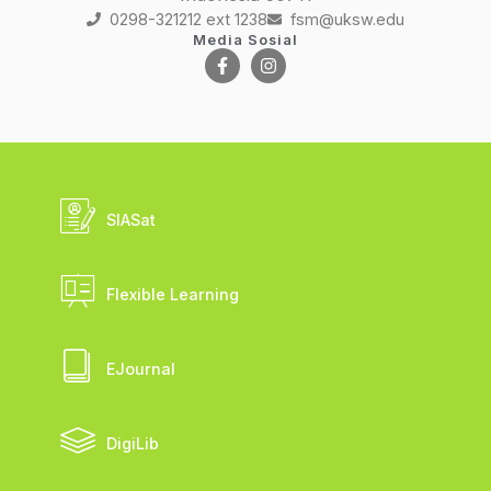
0298-321212 ext 1238
fsm@uksw.edu
Media Sosial
SIASat
Flexible Learning
EJournal
DigiLib