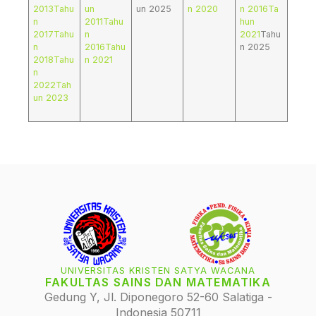
2013
Tahu
un
un 2025
n 2020
n 2016
Ta
n
2011
Tahu
hun
2017
Tahu
n
2021
Tahu
n
2016
Tahu
n 2025
2018
Tahu
n 2021
n
2022
Tah
un 2023
UNIVERSITAS KRISTEN SATYA WACANA
FAKULTAS SAINS DAN MATEMATIKA
Gedung Y, Jl. Diponegoro 52-60 Salatiga -
Indonesia 50711