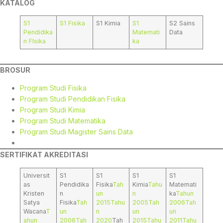
KATALOG
S1
S1 Fisika
S1 Kimia
S1
S2 Sains
Pendidika
Matemati
Data
n FIsika
ka
BROSUR
Program Studi Fisika
Program Studi Pendidikan Fisika
Program Studi Kimia
Program Studi Matematika
Program Studi Magister Sains Data
SERTIFIKAT AKREDITASI
Universit
S1
S1
S1
S1
as
Pendidika
Fisika
Tah
Kimia
Tahu
Matemati
Kristen
n
un
n
ka
Tahun
Satya
Fisika
Tah
2015
Tahu
2005
Tah
2006
Tah
Wacana
T
un
n
un
un
ahun
2006
Tah
2020
Tah
2015
Tahu
2011
Tahu