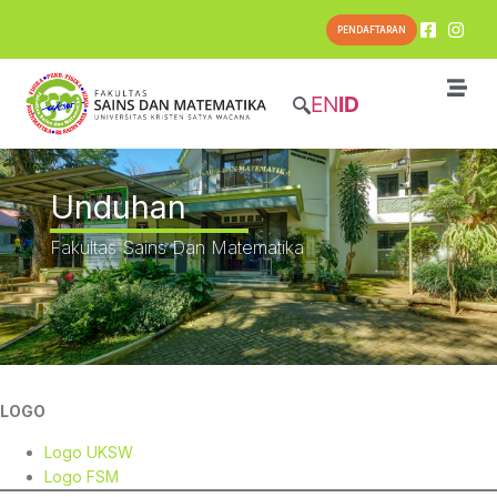
PENDAFTARAN
EN
ID
Unduhan
Fakultas Sains Dan Matematika
LOGO
Logo UKSW
Logo FSM